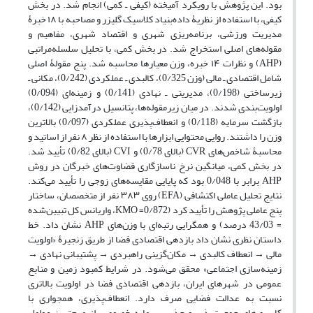
بود. این پژوهش با رویکرد آمیخته (کیفی ـ کمی) انجام شد. در بخش
کیفی، با استفاده از نظریۀ داده‌بنیاد کلاسیک گلیزر و مصاحبه با ۱۸ خبرۀ
مدیریت ورزشی، برنامه‌ریزی شهری و اقتصاد شهری، مفاهیم و
مقوله‌های اصلی استخراج شد. در بخش کمی، با تحلیل سلسله‌مراتبی
(AHP) و نظرات ۱۴ خبره، وزن معیارها محاسبه شد. پنج مقولۀ اصلی
شامل اقتصادی ـ مالی (وزن 0/325)، کالبدی ـ عملکردی (0/242)، مکانی ـ
زیرساختی (0/198)، مدیریتی ـ نهادی (0/141) و زمینه‌ای (0/094)
اولویت‌بندی شدند. در میان زیرمقوله‌ها، پتانسیل درآمدزایی (0/142)،
بازگشت سرمایه (0/118) و انعطاف‌پذیری عملکردی (0/097) بالاترین
وزن را داشتند. روایی محتوایی ابزارها با استفاده از نظر ۸ نفر از اساتید و
محاسبۀ شاخص‌های CVR (بالای 0/78) و CVI (بالای 0/82) تأیید شد.
در بخش کمی، میانگین نرخ ناسازگاری قضاوت‌های خبرگان در روش
AHP برابر با 0/048 بود که پایایی مقایسه‌های زوجی را تأیید می‌کند.
نتایج تحلیل عاملی اکتشافی (EFA) روی ۳۸۳ نفر از متخصصان، ساختار
پنج عاملی پژوهش را تأیید کرد (0/872= KMO، واریانس کل تبیین‌شده
= 43/03 درصد) و همگرایی رتبه‌ای با وزن‌های AHP نشان داد. خط
داستان نظری نشان داد بازدهی اقتصادی فضا از طریق زنجیرۀ «اولویت
مالی → انعطاف کالبدی → مکان‌گزینی راهبردی → پشتیبانی نهادی →
زمینه‌سازی اجتماعی» محقق می‌شود. در شرایط کمبود زمین و منابع
عمومی در شهرهای ایران، بازدهی اقتصادی فضا در اولویت بالاتری
نسبت به عدالت فضایی صرف دارد. انعطاف‌پذیری، همجواری با
کاربری‌های جمعیت‌پذیر و جذب سرمایه خصوصی از مهم‌ترین عوامل