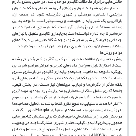
چالش‌هایی فراتر از ملاحظات کالبدی مواجه باشد. در چنین بستری، لازم
است بازسازی نه‌تنها به‌ عنوان پروژه‌ای فنی و ساختمانی، بلکه به‌ عنوان
فرایندی اجتماعی، فرهنگی و شهری نگریسته شود که هدف آن،
بازآفرینی یک شهر پایدار، هویتمند و زیست‌پذیر است. با توجه به این
زمینه، مسئلۀ اصلی پژوهش آن است که بازسازی انجام‌شده در
خرمشهر تا چه اندازه توانسته است به پایداری کالبدی منطبق با نیازهای
اجتماعی و فرهنگی شهر منجر شود، و چه شکاف‌هایی میان دیدگاه‌های
ساکنان، معماران و مدیران شهری در ارزیابی این فرایند وجود دارد؟
مواد و روش‌ها
روش تحقیق این مطالعه به‌ صورت ترکیبی (کمّی و کیفی) طراحی شده
است تا امکان تحلیل هم‌زمان داده‌های تجربی و ادراکی فراهم شود. این
رویکرد با توجه به ماهیت چندبعدی پایداری کالبدی در بازسازی شهری
انتخاب شده است؛ چرا که این پدیده نه‌تنها متکی بر شاخص‌های فنی،
بلکه متأثر از نگرش‌ها و تجارب ذی‌نفعان نیز هست. در بخش کیفی،
جامعۀ آماری شامل ساکنان، معماران و مدیران شهری بوده و نمونه‌گیری
به‌ صورت هدفمند و گلوله‌برفی انجام شد. از هر گروه ۱۰ نفر (در مجموع
۳۰ نفر) با هدف دستیابی به تنوع نظری انتخاب شدند. تحلیل مصاحبه‌ها
با روش تحلیل مضمون و با استفاده از نرم‌افزار Maxqda صورت گرفت.
در بخش کمّی، از پرسشنامه‌ای با طیف لیکرت برای سنجش شاخص‌هایی
همچون پایداری کالبدی، کیفیت فضای شهری، مشارکت اجتماعی و هویت
تاریخی استفاده شد. داده‌های حاصل با آزمون‌های تی مستقل، تحلیل
واریانس (ANOVA)، ضریب همبستگی پیرسون و رگرسیون در