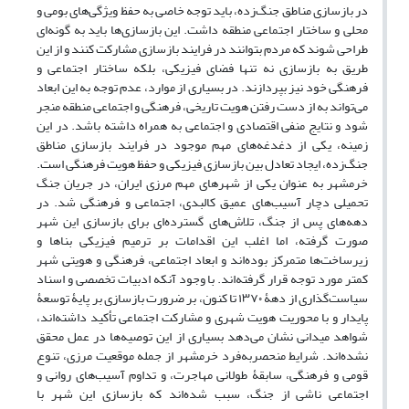
در بازسازی مناطق جنگ‌زده، باید توجه خاصی به حفظ ویژگی‌های بومی و
محلی و ساختار اجتماعی منطقه داشت. این بازسازی‌ها باید به‌ گونه‌ای
طراحی شوند که مردم بتوانند در فرایند بازسازی مشارکت کنند و از این
طریق به بازسازی نه تنها فضای فیزیکی، بلکه ساختار اجتماعی و
فرهنگی خود نیز بپردازند. در بسیاری از موارد، عدم توجه به این ابعاد
می‌تواند به از دست رفتن هویت تاریخی، فرهنگی و اجتماعی منطقه منجر
شود و نتایج منفی اقتصادی و اجتماعی به همراه داشته باشد. در این
زمینه، یکی از دغدغه‌های مهم موجود در فرایند بازسازی مناطق
جنگ‌زده، ایجاد تعادل بین بازسازی فیزیکی و حفظ هویت فرهنگی است.
خرمشهر به‌ عنوان یکی از شهرهای مهم مرزی ایران، در جریان جنگ
تحمیلی دچار آسیب‌های عمیق کالبدی، اجتماعی و فرهنگی شد. در
دهه‌های پس از جنگ، تلاش‌های گسترده‌ای برای بازسازی این شهر
صورت گرفته، اما اغلب این اقدامات بر ترمیم فیزیکی بناها و
زیرساخت‌ها متمرکز بوده‌اند و ابعاد اجتماعی، فرهنگی و هویتی شهر
کمتر مورد توجه قرار گرفته‌اند. با وجود آنکه ادبیات تخصصی و اسناد
سیاست‌گذاری از دهۀ ۱۳۷۰ تا کنون، بر ضرورت بازسازی بر پایۀ توسعۀ
پایدار و با محوریت هویت شهری و مشارکت اجتماعی تأکید داشته‌اند،
شواهد میدانی نشان می‌دهد بسیاری از این توصیه‌ها در عمل محقق
نشده‌اند. شرایط منحصربه‌فرد خرمشهر از جمله موقعیت مرزی، تنوع
قومی و فرهنگی، سابقۀ طولانی مهاجرت، و تداوم آسیب‌های روانی و
اجتماعی ناشی از جنگ، سبب شده‌اند که بازسازی این شهر با