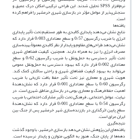
نرم‌افزار SPSS تحلیل شدند. این طراحی ترکیبی امکان درک عمیق و
سنجش‌پذیر از عوامل مؤثر در بازسازی شهری خرمشهر را فراهم کرده
است.
یافته‌ها
نتایج نشان می‌دهند پایداری کالبدی به طور مستقیم تحت تأثیر پایداری
انرژی با ضریب رگرسیون 0/57 و سطح معناداری 0/003 قرار دارد که
نشان‌ می‌دهد طراحی‌های مقاوم و پایدار از نظر کالبدی معمولاً بهینه‌سازی
مصرف انرژی را نیز به همراه دارند. همچنین، کیفیت فضاهای شهری
تحت تأثیر دسترسی به حمل‌ونقل با ضریب رگرسیون 0/62 و سطح
معناداری 0/002 قرار دارد که بهبود دسترسی به حمل‌ونقل عمومی
می‌تواند به بهبود کیفیت فضاهای شهری و راحتی ساکنان کمک کند.
هویت شهری و معماری نیز تحت تأثیر حفظ بافت تاریخی با ضریب
رگرسیون 0/60 با سطح معناداری 0/001 قرار دارد که نشان‌دهندۀ
اهمیت حفظ فرهنگ و معماری بومی در بازسازی مناطق شهری است. در
نهایت، عوامل اجتماعی ـ فرهنگی تحت تأثیر مشارکت اجتماعی با ضریب
رگرسیون 0/54 با سطح معناداری 0/001 قرار دارد که نشان‌دهندۀ
سطح پایین اثرگذاری در باززنده‌سازی شهر خرمشهر پس از جنگ بین
ایران عراق است.
نتیجه‌گیری
یافته‌های این پژوهش نشان می‌دهد بازسازی خرمشهر، با وجود گذشت
دهه‌ها از پایان جنگ، هنوز به الگویی متوازن و پایدار نرسیده است.