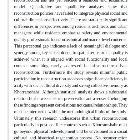
reconstruction has not yet reached a balanced and sustainable
model. Quantitative and qualitative analyses show that
reconstruction policies have failed to integrate physical, social, and
cultural dimensions effectively. There are statistically significant
differences in perspectives among residents, architects, and urban
managers: while residents emphasize safety and environmental
quality, professionals focus on technical and macro-level concerns.
This perceptual gap indicates a lack of meaningful dialogue and
synergy among key stakeholders. In spatial terms, urban quality is
achieved when it is aligned with social functionality and local
context—something rarely addressed in infrastructure-driven
reconstruction. Furthermore, the study reveals minimal public
participation in reconstruction processes, a significant deficiency in
a city with such cultural diversity and strong collective memory as
Khorramshahr. Although statistical analysis shows a substantial
relationship between historic preservation and a sense of belonging,
these findings represent correlations, not causal relationships. They
must be interpreted within the methodological limits of the study.
Ultimately, this research underscores that urban reconstruction,
particularly in post-conflict contexts such as Khorramshahr, must
go beyond physical redevelopment and be envisioned as a social,
cultural, and historical regeneration process. No reconstruction