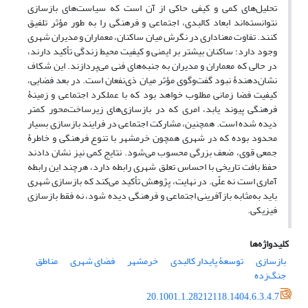
تحلیل‌های کمی و کیفی حاکی از آن است که سیاست‌های بازسازی
نتوانسته‌اند ابعاد کالبدی، اجتماعی و فرهنگی را به ‌طور مؤثر تلفیق
کنند. تفاوت معناداری در نگرش میان ساکنان، معماران و مدیران شهری
وجود دارد؛ ساکنان بیشتر بر ایمنی و کیفیت محیط زندگی تأکید دارند،
در حالی‌ که معماران و مدیران به جنبه‌های فنی می‌پردازند. این شکاف
نشان‌دهندۀ نبود گفت‌وگوی مؤثر میان ذی‌نفعان است. در بعد فضایی،
کیفیت فضا زمانی مطلوب خواهد بود که با عملکرد اجتماعی و زمینۀ
فرهنگی پیوند یابد، امری که در بازسازی‌های زیرساخت‌محور کمتر
دیده شده است. همچنین، مشارکت اجتماعی در فرایند بازسازی بسیار
محدود بوده که در شهری همچون خرمشهر با تنوع فرهنگی و خاطرۀ
جمعی قوی، ضعف بزرگی محسوب می‌شود. نتایج کمی نیز نشان دادند
حفظ بافت تاریخی با احساس تعلق شهری رابطه دارد، هرچند این رابطه
آماری است نه علّی. در نهایت، پژوهش تأکید می‌کند که بازسازی شهری
باید به‌مثابه بازآفرینی اجتماعی و فرهنگی دیده شود، نه فقط بازسازی
فیزیکی.
کلیدواژه‌ها
بازسازی
توسعۀ پایدار کالبدی
خرمشهر
فضای شهری
مناطق
جنگ‌زده
20.1001.1.28212118.1404.6.3.4.7