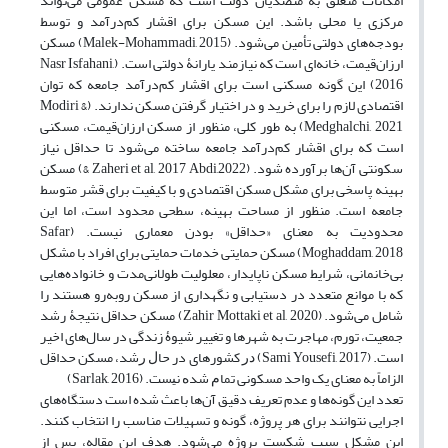
امکانات متعلق به متصدیان دولت است که مسکن عمومی می‌تواند
مرکزی یا محلی باشد. این مسکن برای اقشار کم‌درآمد و توسط
بودجه‌های دولتی تأمین می‌شود. (Malek-Mohammadi, 2015) مسکن
ارزان‌قیمت، خانه‌ای است که نیازمند یارانۀ دولتی است. (Nasr Isfahani,
2016) این گونه مسکنی است برای اقشار کم‌درآمد جامعه که توان
اقتصادی لازم را برای خرید و در اختیار گرفتن مسکن ندارند. (Modiri &
Medghalchi, 2021) به طور کلی، منظور از مسکن ارزان‌قیمت، مسکنی
است که برای اقشار کم‌درآمد جامعه ساخته می‌شود تا حداقل نیاز
سکونتی آن‌ها برآورده شود. (Zaheri et al, 2017 Abdi,2022 &) مسکن
بهینه پاسخی برای مشکل مسکن اقتصادی و با کیفیت برای قشر متوسط
جامعه است. منظور از مساحت بهینه، سطحی محدود است، اما این
محدودیت به معنای «حداقل» بودن معماری نیست. (Safar
Moghaddam, 2018) مسکن حمایتی خدمات حمایتی برای افراد با مشکل
بی‌خانمانی، شرایط مسکن ناپایدار، معلولیت طولانی‌مدت و خانواده‌هایی
که با موانع متعدد در دستیابی و نگهداری از مسکن رو‌به‌رو هستند را
شامل می‌شود. (Zahir Mottaki et al, 2020) مسکن حداقل نتیجۀ رشد
جمعیت، تورم، مهاجرت به شهرها و تغییر شیوۀ زندگی در سال‌های اخیر
است. (Sami Yousefi, 2017) ﺩﺭ کشورهای در ﺣﺎﻝ ﺭﺷﺪ، ﻣﺴﮑﻦ ﺣﺪﺍﻗﻞ
‬الزاماً به ﻣﻌﻨﺎی ﯾﮏ واحد مسکونی ﺗﻤﺎﻡ ﺷﺪﻩ ﻧﻴﺴﺖ.‬‬‬‬‬‬‬‬‬‬‬‬‬‬‬‬‬‬‬‬‬‬‬‬‬‬‬‬‬‬‬‬‬‬‬‬‬‬‬‬‬‬‬‬‬‬‬‬‬‬‬‬‬‬‬‬‬‬‬‬‬‬‬‬‬‬‬‬‬‬‬‬‬‬‬‬‬‬‬‬‬‬‬‬‬‬‬‬‬‬‬‬‬‬‬‬‬‬‬‬‬‬‬‬‬‬‬‬‬‬ (Sarlak, 2016) ‬‬‬‬‬‬‬‬‬‬‬‬‬‬‬‬‬‬‬‬‬‬‬‬‬‬‬‬‬‬‬‬‬‬‬‬‬‬‬‬‬‬‬‬‬‬‬‬‬‬‬‬‬‬‬‬‬‬‬‬‬‬‬‬‬‬‬‬‬‬‬‬‬‬‬‬‬‬‬‬‬‬‬‬‬‬‬‬‬‬‬‬‬‬‬‬‬‬‬‬‬‬‬‬‬‬‬‬‬‬‬
تعدد این گونه‌ها و عدم تعریف دقیق آن‌ها باعث شده است دستگاه‌های
اجرایی نتوانند برای هر پروژه، گونه و تسهیلات مناسب را انتخاب کنند.
این مشکل سبب شکست پروژه می‌شود. هدف این مقاله، پس از