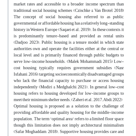
market rates and accessible to a broader income spectrum than
traditional social housing schemes (Czischke & Van Brotel, 2018)
The concept of social housing also referred to as public,
governmental, or affordable housing has a relatively long-standing
history in Western Europe (Saqaei et al., 2019). In these contexts, it
is predominantly tenure-based and provided as rental units
(Dadjoo, 2023). Public housing is a tenure model in which state
authorities own and operate the facilities, either at the central or
local level, and is primarily financed through public budgets to
serve low-income households. (Malek Mohammadi, 2015) Low-
cost housing typically requires government subsidies (Nasr
Isfahani, 2016), targeting socioeconomically disadvantaged groups
who lack the financial capacity to purchase or access housing
independently (Modiri & Medghalchi, 2021). In general, low-cost
housing refers to housing developed for low-income groups to
meet their minimum shelter needs. (Zaheri et al., 2017; Abdi, 2022)
Optimal housing is proposed as a solution to the challenge of
providing affordable and quality housing for the middle-income
population. The term “optimal area” refers to a limited floor space,
though this limitation does not imply architectural minimalism
(Safar Moghaddam, 2018). Supportive housing provides care and