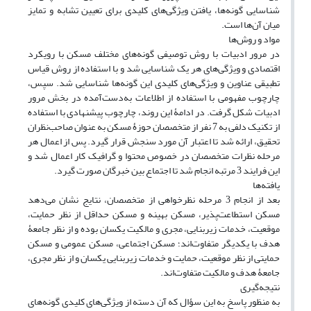
شناسایی گونه‌ها، یافتن ویژگی‌های کلیدی برای تعیین تشابه و تمایز
میان آن‌ها است.
مواد و روش‌ها
در مرور ادبیات با روش توصیفی گونه‌های مختلف مسکن با رویکرد
اقتصادی و ویژگی‌های هر یک شناسایی شد و با استفاده از روش قیاس
تطبیقی عناوین و ویژگی‌های کلیدی این گونه‌ها شناسایی شد. سپس،
چارچوب مفهومی با استفاده از اطلاعات به‌دست‌آمده در بخش مرور
ادبیات شکل گرفت. در ادامۀ این روند، چارچوب پیشنهادی با استفاده
از تکنیک دلفی به 7 نفر از متخصصان حوزۀ مسکن به عنوان صاحب‌نظران
تحقیق، ارائه شد تا اعتبار آن مورد سنجش قرار گیرد. پس از اعمال هر
مرحله نظرات متخصصان در خصوص محتوا و گرافیک کار اعمال شد و
این فرایند 3 مرتبه انجام شد تا اجتماع بین خبرگان صورت گیرد.
یافته‌ها
بعد از انجام 3 مرحله نظرخواهی از متخصصان، نتایج نشان می‌دهد
مسکن استطاعت‌پذیر، مسکن بهینه و مسکن حداقل از نظر حمایت،
موقعیت، خدمات زیربنایی، مجری و مالکیت یکسان بوده و از نظر جامعۀ
هدف با یکدیگر متفاوت‌اند؛ مسکن اجتماعی، مسکن عمومی و مسکن
حمایتی از نظر موقعیت، حمایت و خدمات زیربنایی یکسان و از نظر مجری،
جامعۀ هدف و مالکیت متفاوت‌اند.
نتیجه‌گیری
به منظور پاسخ به این سؤال که آن دسته از ویژگی‌های کلیدی گونه‌های