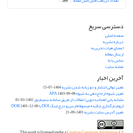
تعداد دریافت فایل اصل مقاله
269
دسترسی سریع
صفحه اصلی
درباره نشریه
اعضای هیات تحریریه
ارسال مقاله
تماس با ما
نقشه سایت
آخرین اخبار
تغییر توالی انتشار و دو زبانه شدن نشریه
1404-07-15
تغییر شیوه ارجاع‌دهی به شیوه APA
1403-09-08
مشابه یابی (همانندجویی) مقالات از طریق سامانه سمیم نور
1402-03-01
لزوم بارگذاری چکیده مبسوط فارسی و درج لینک DOI یا DOR
1401-12-06
تغییر آدرس سایت نشریه
1401-09-21
This work is licensed under a
Creative Commons Attribution 4.0