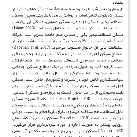
مقدمه
طی زمان و تغییر شرایط و با توجه به شرایط اقتصادی، گونه‌های دیگری از
مسکن که بتواند تمامی اقشار را پوشش دهد، با عناوینی همچون مسکن
استطاعت‌پذیر، مسکن اجتماعی، مسکن عمومی، مسکن ارزان‌قیمت،
مسکن حمایتی، مسکن بهینه و مسکن حداقل پدید آمد. (Islami, 2013)
مسکن استطاعت‌پذیر یکی از مسائل مهم جامعۀ بشری است. هرگاه
هزینۀ تأمین مسکن از ۳۰ درصد درآمد خانوار بیشتر باشد، خارج از
استطاعت مالی آن خانوار محسوب می‌شود. (Zabetian et al, 2017)
اصطلاح مسکن قابل استطاعت در دهۀ گذشته در اروپا، چه در محافل
سیاسی و چه در حوزه‌های تحقیقاتی به‌سرعت در حال کسب ارزش
است. گرچه اغلب به عنوان مترادف نزدیک اصطلاح مسکن اجتماعی
استفاده می‌شود، اما به‌تازگی در حال یافتن تعریف و ابزار
سیاست‌گذاری خاص خود در شهرها و کشورهای خاص است. مسکن
قابل استطاعت مسکنی اجاره‌ای است که اجارۀ آن کمتر از بازار و برای
طیف وسیع‌تری از درآمد خانوار نسبت به پروژه‌های مسکن اجتماعی،
تعریف شده است. (Czischke & Van Brotel, 2018) مفهوم مسکن
اجتماعی که گاه با عناوین دیگری همچون مسکن دولتی، عمومی یا مسکن
قابل استطاعت هم شناخته می‌شود، دارای تاریخچه‌ای به نسبت طولانی
در اروپای غربی است. (Saqaei et al, 2019) مسکن اجتماعی در کشورهای
اروپایی بیشتر به صورت اجاره‌ای مورد بهره‌‎‌برداری قرار می‌گیرد.
(Dadjoo, 2023) مسکن عمومی نوعی از تصرف است که در آن تمامی