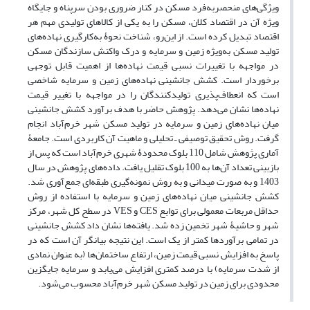
ویژگی‌های منحصربه‌فرد مسکن در کنار ضروری بودن سرپناه و جایگاه
ویژه آن در اقتصاد کلان، مسکن را به یکی از کالاهای تولیدی مهم هر
اقتصاد تبدیل کرده است. از این‌رو، شناخت نحوۀ به‌کارگیری نهاده‌های
تولید مسکن به‌ویژه زمین و سرمایه و درک واکنش سازندگان مسکن
در مواجهه با تغییرات نسبی قیمت نهاده‌ها از اهمیت قابل توجهی
برخوردار است. کشش جانشینی نهاده‌های زمین و سرمایه شاخصی
است که انعطاف‌پذیری تولیدکنندگان را در مواجهه با تغییر قیمت
نهاده‌ها نشان می‌‌دهد. پژوهش حاضر با هدف برآورد کشش جانشینی
میان نهاده‌های زمین و سرمایه در تولید مسکن شهر خرم‌آباد انجام
گرفت. روش تحقیق توصیفی ـ تحلیلی و ماهیت آن کاربردی است. جامعۀ
آماری پژوهش شامل 110 بلوک محدودۀ شهری خرم‌آباد است که پس از
بازبینی تعداد آن‌ها به 100 بلوک تقلیل یافت. داده‌های پژوهش در سال
1403 و به ‌صورت میدانی و به روش نمونه‌گیری طبقه‌ای جمع‌آوری شد.
کشش جانشینی میان نهاده‌های زمین و سرمایه با استفاده از روش
حداقل مربعات معمولی برای توابع CES و VES در سطح کل شهر، مرکز
شهر و حاشیۀ شهر تخمین زده شد. یافته‌ها نشان داد کشش جانشینی
در تمامی برآورد‌ها کمتر از یک است. این نتیجه بیانگر آن است که در
پاسخ به افزایش نسبی قیمت زمین، ارتفاع ساختمان‌ها (به عنوان نمادی
از شدت سرمایه) با درصد کمتری افزایش می‌یابد و سرمایه جایگزین
محدودی برای زمین در تولید مسکن شهر خرم‌آباد محسوب می‌شود.