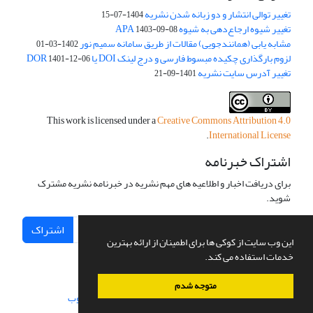
تغییر توالی انتشار و دو زبانه شدن نشریه
1404-07-15
تغییر شیوه ارجاع‌دهی به شیوه APA
1403-09-08
مشابه یابی (همانندجویی) مقالات از طریق سامانه سمیم نور
1402-03-01
لزوم بارگذاری چکیده مبسوط فارسی و درج لینک DOI یا DOR
1401-12-06
تغییر آدرس سایت نشریه
1401-09-21
This work is licensed under a
Creative Commons Attribution 4.0
.
International License
اشتراک خبرنامه
برای دریافت اخبار و اطلاعیه های مهم نشریه در خبرنامه نشریه مشترک
شوید.
اشتراک
این وب سایت از کوکی ها برای اطمینان از ارائه بهترین
خدمات استفاده می کند.
متوجه شدم
سامانه مدیریت نشریات علمی.
طراحی و پیاده سازی از
سیناوب