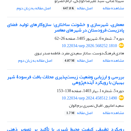
سهیلا عنانی، سید علیرضا کوچکی، آرام خضرلو
مشاهده مقاله
اصل مقاله
اصل مقاله به زبان دوم
647.8 K
معماری، شهرسازی و خشونت ساختاری: سازوکارهای تولید فضای
پادزیست فرودستان در شهرهای معاصر
دوره 7، شماره 6، شهریور 1405، صفحه
26-62
10.22034/uep.2026.568252.1810
هادی فرهنگ‌دوست، ساناز سعیدی مفرد، فاطمه صدر نبوی
مشاهده مقاله
اصل مقاله
اصل مقاله به زبان دوم
4.07 M
بررسی و ارزیابی وضعیت زیست‌پذیری محلات بافت فرسودۀ شهر
بهبهان با رویکرد آینده‌پژوهی
دوره 5، شماره 1، بهار 1403، صفحه
138-153
10.22034/uep.2024.458512.1490
سعید امانپور، اقبال نصیری برم الوان
مشاهده مقاله
اصل مقاله
1.7 M
رویکرد تطبیقی کیفیت محیط شهری با تأکید بر تصویر ذهنی