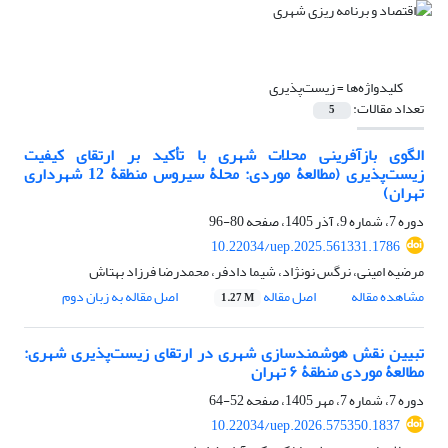
کلیدواژه‌ها =
زیست‌پذیری
تعداد مقالات:
5
الگوی بازآفرینی محلات شهری با تأکید بر ارتقای کیفیت
زیست‌پذیری (مطالعۀ موردی: محلۀ سیروس منطقۀ 12 شهرداری
تهران)
دوره 7، شماره 9، آذر 1405، صفحه
80-96
10.22034/uep.2025.561331.1786
مرضیه امینی، نرگس نونژاد، شیما دادفر، محمدرضا فرزاد بهتاش
مشاهده مقاله
اصل مقاله
اصل مقاله به زبان دوم
1.27 M
تبیین نقش هوشمندسازی شهری در ارتقای زیست‌پذیری شهری:
مطالعۀ موردی منطقۀ ۶ تهران
دوره 7، شماره 7، مهر 1405، صفحه
52-64
10.22034/uep.2026.575350.1837