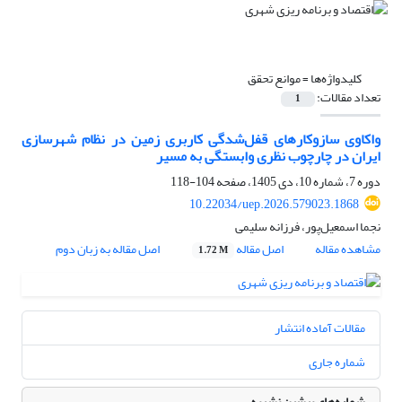
کلیدواژه‌ها =
موانع ‌تحقق
تعداد مقالات:
1
واکاوی سازوکارهای قفل‌شدگی‏ کاربری‏ زمین در نظام شهرسازی
ایران در چارچوب نظری وابستگی ‏به ‏مسیر
دوره 7، شماره 10، دی 1405، صفحه
104-118
10.22034/uep.2026.579023.1868
نجما اسمعیل‌‏پور، فرزانه سلیمی
مشاهده مقاله
اصل مقاله
اصل مقاله به زبان دوم
1.72 M
مقالات آماده انتشار
شماره جاری
شماره‌های پیشین نشریه