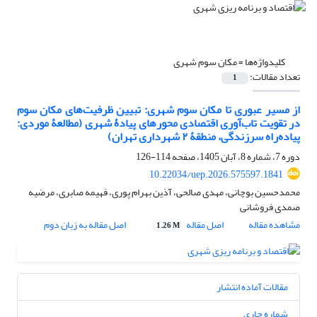
کلیدواژه‌ها =
مکان سوم شهری
تعداد مقالات:
1
از مسیر عبوری تا مکان سوم شهری: تبیین ظرفیت‌های مکان سوم
در تقویت تاب‌آوری اقتصادی محورهای پیادۀ شهری (مطالعۀ موردی:
پیاده‌راه سرزندگی، منطقۀ ۲ شهرداری تهران)
دوره 7، شماره 8، آبان 1405، صفحه
114-126
10.22034/uep.2026.575597.1841
محمدحسین بوچانی، مهدی صالحی، آذین بهرام پوری، فهیمه صابری، مرضیه
صمدی فروشانی
مشاهده مقاله
اصل مقاله
اصل مقاله به زبان دوم
1.26 M
مقالات آماده انتشار
شماره جاری