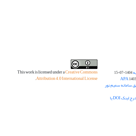
This work is licensed under a
Creative Commons
ه
1404-07-15
.
Attribution 4.0 International License
140
یق سامانه سمیم نور
لزوم بارگذاری چکیده مبسوط فارسی و درج لینک DOI یا