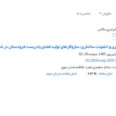
داوران
تماس با ما
ابرابری مکانی
ی و خشونت ساختاری: سازوکارهای تولید فضای پادزیست فرودستان در ش
26-62
10.22034/uep.2026.
 ساناز سعیدی مفرد، فاطمه صدر نبوی
اصل مقاله
اصل مقاله به زبان دوم
4.07 M