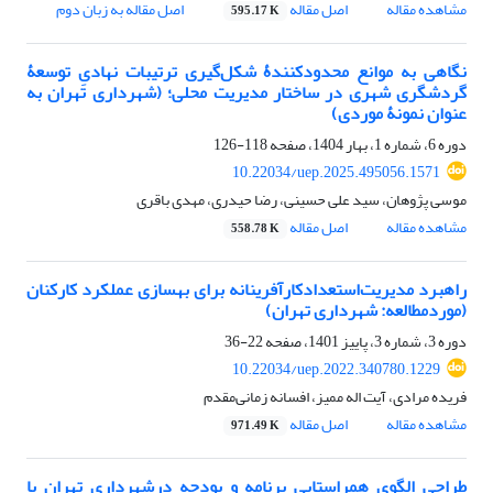
مشاهده مقاله
اصل مقاله
اصل مقاله به زبان دوم
595.17 K
نگاهی به موانع محدودکنندۀ شکل‌گیری ترتیبات نهادیِ توسعۀ
گردشگری شهری در ساختار مدیریت محلی؛ (شهرداری تهران به
عنوان نمونۀ موردی)
دوره 6، شماره 1، بهار 1404، صفحه
118-126
10.22034/uep.2025.495056.1571
موسی پژوهان، سید علی حسینی، رضا حیدری، مهدی باقری
مشاهده مقاله
اصل مقاله
558.78 K
راهبرد مدیریت‌استعداد‌کارآفرینانه برای بهسازی عملکرد کارکنان
(موردمطالعه: شهرداری تهران)
دوره 3، شماره 3، پاییز 1401، صفحه
22-36
10.22034/uep.2022.340780.1229
فریده مرادی، آیت اله ممیز، افسانه زمانی‌مقدم
مشاهده مقاله
اصل مقاله
971.49 K
طراحی الگوی همراستایی برنامه و بودجه درشهرداری تهران با