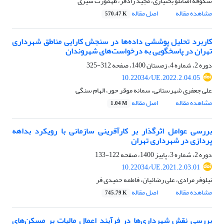
شکوفه اصانلو بختیاری، مجید رادفر، طهمورث شیری
مشاهده مقاله
اصل مقاله
570.47 K
کاربرد تحلیل پوششی داده‌ها در سنجش کارایی مناطق شهرداری
تهران در پاسخگویی به درخواست‌های شهروندان
دوره 2، شماره 4، زمستان 1400، صفحه
312-325
10.22034/UE.2022.2.04.05
علی جعفری شهرستانی، سمانه موقر حور، الهام سنگی
مشاهده مقاله
اصل مقاله
1.04 M
بررسی عوامل اثرگذار بر کارآفرینی سازمانی با رویکرد بداهه
پردازی در شهرداری تهران
دوره 2، شماره 3، پاییز 1400، صفحه
122-133
10.22034/UE.2021.2.03.01
نیلوفر مرادی، علی رضائیان، فاطمه حمیدی فر
مشاهده مقاله
اصل مقاله
745.79 K
بررسی نقش شهرداری‌ها در فرآیند اعمال مالیات بر مسکن‌های