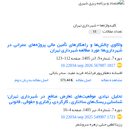
کلیدواژه‌ها =
شهرداری تهران
تعداد مقالات:
11
واکاوی چالش‌ها و راهکارهای تأمین مالی پروژه‌های عمرانی در
شهرداری‌ها: مورد مطالعه شهرداری تهران
دوره 7، شماره 9، آذر 1405، صفحه
112-123
10.22034/uep.2026.567087.1817
افسانه دهقان‌پور فراشاه، فربد مفید، سحر بابائی
مشاهده مقاله
اصل مقاله
اصل مقاله به زبان دوم
573.44 K
تحلیل نهادی موقعیت‌های تعارض منافع در شهرداری تهران:
شناسایی ریسک‌های ساختاری ـ کارکردی، رفتاری و حقوقی ـ قانونی
دوره 7، شماره 4، تیر 1405، صفحه
4-16
10.22034/uep.2025.549907.1723
رزیتا لطفی جبلی، زهره سروشفر