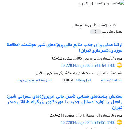
کلیدواژه‌ها =
تأمین منابع مالی
تعداد مقالات:
3
ارائۀ مدلی برای جذب منابع مالی پروژه‌های شهر هوشمند (مطالعۀ
موردی: شهرداری تهران)
دوره 7، شماره 1، فروردین 1405، صفحه
52-69
10.22034/uep.2025.544164.1700
شباهنگ سلیمانی، حمید طبائی‌زاده فشارکی، مهدی اسلامی
مشاهده مقاله
اصل مقاله
اصل مقاله به زبان دوم
1.08 M
سنجش پیامدهای فضایی تأمین مالی ابرپروژه‌های عمرانی شهر؛
راه‌حل یا تولید مسائل جدید با موردکاوی بزرگراه طبقاتی صدر
تهران
دوره 6، شماره 4، زمستان 1404، صفحه
244-259
10.22034/uep.2025.545451.1706