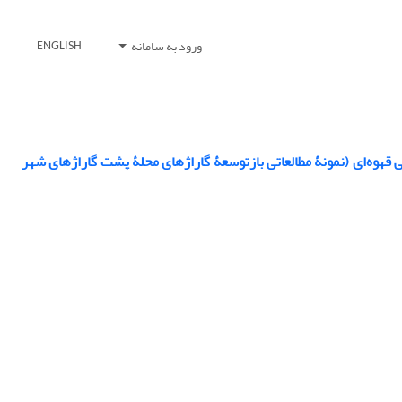
ورود به سامانه
ENGLISH
قهوه‌‏ای (نمونۀ مطالعاتی بازتوسعۀ گاراژهای محلۀ پشت گاراژهای شهر