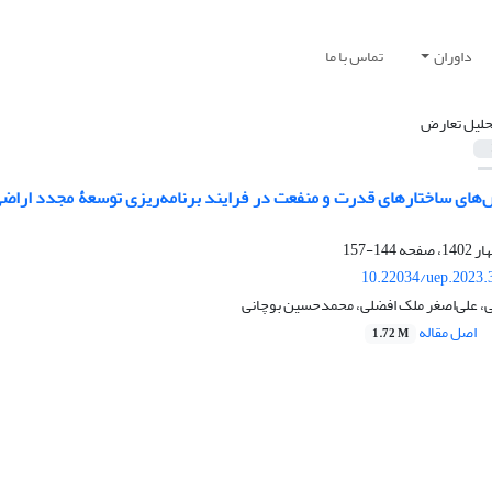
داوران
تماس با ما
حلیل تعارض
‌‏های ساختارهای قدرت و منفعت در فرایند برنامه‌ریزی توسعۀ مجدد اراضی 
144-157
10.22034/uep.2023.
ی، علی‌اصغر ملک افضلی، محمدحسین بوچانی
اصل مقاله
1.72 M