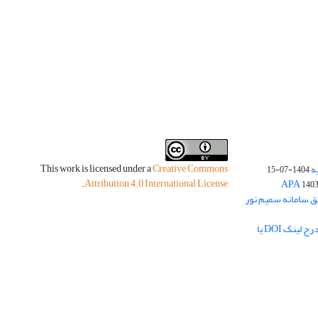
This work is licensed under a
Creative Commons
ه
1404-07-15
.
Attribution 4.0 International License
140
یق سامانه سمیم نور
لزوم بارگذاری چکیده مبسوط فارسی و درج لینک DOI یا