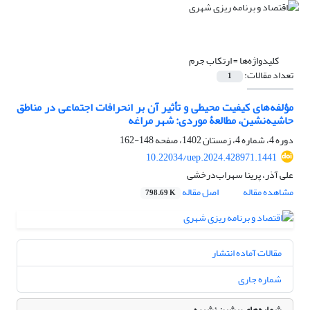
کلیدواژه‌ها =
ارتکاب جرم
تعداد مقالات:
1
مؤلفه‌های کیفیت محیطی و تأثیر آن بر انحرافات اجتماعی در مناطق
حاشیه‌نشین، ‌مطالعۀ موردی: شهر مراغه
دوره 4، شماره 4، زمستان 1402، صفحه
148-162
10.22034/uep.2024.428971.1441
علی آذر، پرینا سهراب‌درخشی
مشاهده مقاله
اصل مقاله
798.69 K
مقالات آماده انتشار
شماره جاری
شماره‌های پیشین نشریه