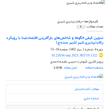
کلیدواژه‌ها =
رقابت‌پذیری شهری
تعداد مقالات:
1
تدوین کیفی الگوها و شاخص‌های بازآفرینی اقتصادمبنا با رویکرد
رقابت‌پذیری شهر (شهر سنندج)
دوره 4، شماره 1، بهار 1402، صفحه
34-51
10.22034/uep.2023.383719.1322
پرویز اکبری، کیومرث حبیبی، ملیحه احمدی
مشاهده مقاله
اصل مقاله
2.35 M
مقالات آماده انتشار
شماره جاری
شماره‌های پیشین نشریه