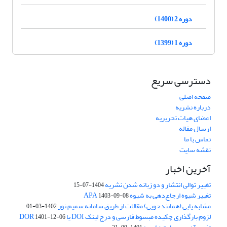
دوره 2 (1400)
دوره 1 (1399)
دسترسی سریع
صفحه اصلی
درباره نشریه
اعضای هیات تحریریه
ارسال مقاله
تماس با ما
نقشه سایت
آخرین اخبار
تغییر توالی انتشار و دو زبانه شدن نشریه
1404-07-15
تغییر شیوه ارجاع‌دهی به شیوه APA
1403-09-08
مشابه یابی (همانندجویی) مقالات از طریق سامانه سمیم نور
1402-03-01
لزوم بارگذاری چکیده مبسوط فارسی و درج لینک DOI یا DOR
1401-12-06