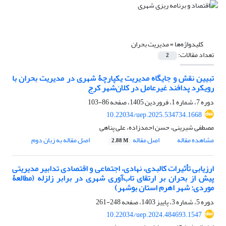
کلیدواژه‌ها =
مدیریت بحران
تعداد مقالات:
2
تبیین نقش و جایگاه مدیریت یکپارچۀ شهری در مدیریت بحران با
رویکرد پدافند غیرعامل در کلان‌شهر کرج
دوره 7، شماره 1، فروردین 1405، صفحه
86-103
10.22034/uep.2025.534734.1668
مصطفی شیرینی، حسن احمدزاده، علی پناهی
مشاهده مقاله
اصل مقاله
اصل مقاله به زبان دوم
2.88 M
ارزیابی تأثیرات کالبدی، نهادی، اجتماعی و اقتصادی تدابیر مدیریتی
پیش از بحران بر ارتقای تاب‌آوری شهری در برابر زلزله (مطالعۀ
موردی: شهر اهرم استان بوشهر)
دوره 5، شماره 3، پاییز 1403، صفحه
248-261
10.22034/uep.2024.484693.1547