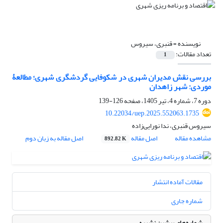
نویسنده =
قنبری، سیروس
تعداد مقالات:
1
بررسی نقش مدیران شهری در شکوفایی گردشگری شهری؛ مطالعۀ
موردی: شهر زاهدان
دوره 7، شماره 4، تیر 1405، صفحه
126-139
10.22034/uep.2025.552063.1735
سیروس قنبری، ندا نورایی‌زاده
مشاهده مقاله
اصل مقاله
اصل مقاله به زبان دوم
892.82 K
مقالات آماده انتشار
شماره جاری
شماره‌های پیشین نشریه