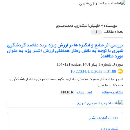
نویسنده =
خلیلیان اشکذری، محمدمهدی
تعداد مقالات:
1
بررسی اثر منابع و انگیزه ها بر ارزش ویژه برند مقاصد گردشگری
شهری با توجه به نقش رفتار هم‎خلقی ارزش (شهر یزد به عنوان
مورد مطالعه)
دوره 3، شماره 1، بهار 1401، صفحه
121-134
10.22034/UE.2022.3.01.09
امیررضا کنجکاو منفرد، محمدرضا باروت کوب، محمدمهدی خلیلیان اشکذری،
حمیده اسماعیلی
مشاهده مقاله
اصل مقاله
918.03 K
مقالات آماده انتشار
شماره جاری