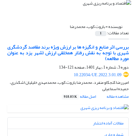
نویسنده =
باروت کوب، محمدرضا
تعداد مقالات:
1
بررسی اثر منابع و انگیزه ها بر ارزش ویژه برند مقاصد گردشگری
شهری با توجه به نقش رفتار هم‎خلقی ارزش (شهر یزد به عنوان
مورد مطالعه)
دوره 3، شماره 1، بهار 1401، صفحه
121-134
10.22034/UE.2022.3.01.09
امیررضا کنجکاو منفرد، محمدرضا باروت کوب، محمدمهدی خلیلیان اشکذری،
حمیده اسماعیلی
مشاهده مقاله
اصل مقاله
918.03 K
مقالات آماده انتشار
شماره جاری