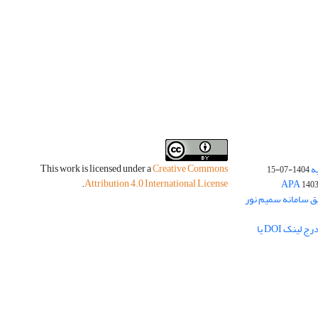
This work is licensed under a
Creative Commons
ه
1404-07-15
.
Attribution 4.0 International License
140
یق سامانه سمیم نور
لزوم بارگذاری چکیده مبسوط فارسی و درج لینک DOI یا