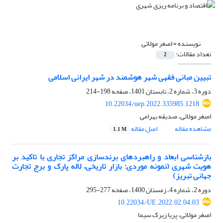
نویسنده =
اصغر مولائی
تعداد مقالات:
2
تبیین مبانی فقهی شهر هوشمند در شهر ایرانی اسلامی
دوره 3، شماره 2، تابستان 1401، صفحه
198-214
10.22034/uep.2022.335985.1218
اصغر مولائی، صدیقه بهرامی
مشاهده مقاله
اصل مقاله
1.1 M
بازشناسی ابعاد و راهبردهای برندسازی مراکز تجاری با تاکید بر
هویت شهری (نمونه موردی: بازار تاریخی، لاله ‌پارک و برج تجارت
‌جهانی تبریز)
دوره 2، شماره 4، زمستان 1400، صفحه
277-295
10.22034/UE.2022.02.04.03
اصغر مولائی، پریا زیرک سیما