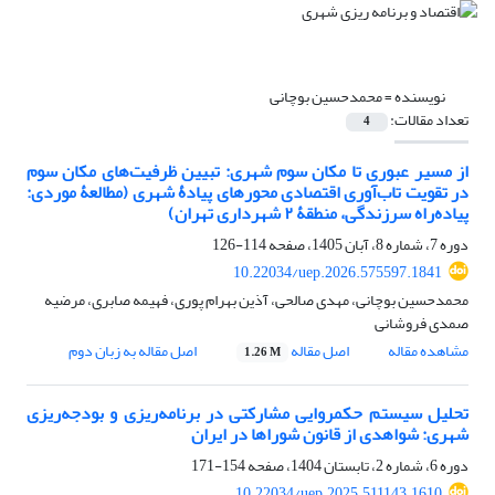
نویسنده =
محمدحسین بوچانی
تعداد مقالات:
4
از مسیر عبوری تا مکان سوم شهری: تبیین ظرفیت‌های مکان سوم
در تقویت تاب‌آوری اقتصادی محورهای پیادۀ شهری (مطالعۀ موردی:
پیاده‌راه سرزندگی، منطقۀ ۲ شهرداری تهران)
دوره 7، شماره 8، آبان 1405، صفحه
114-126
10.22034/uep.2026.575597.1841
محمدحسین بوچانی، مهدی صالحی، آذین بهرام پوری، فهیمه صابری، مرضیه
صمدی فروشانی
مشاهده مقاله
اصل مقاله
اصل مقاله به زبان دوم
1.26 M
تحلیل سیستم حکمروایی مشارکتی در برنامه‌ریزی‌‌‌ و بودجه‌ریزی‌
شهری‌: ‌شواهدی از قانون شوراها در ایران
دوره 6، شماره 2، تابستان 1404، صفحه
154-171
10.22034/uep.2025.511143.1610