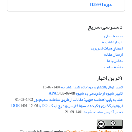
دوره 1 (1399)
دسترسی سریع
صفحه اصلی
درباره نشریه
اعضای هیات تحریریه
ارسال مقاله
تماس با ما
نقشه سایت
آخرین اخبار
تغییر توالی انتشار و دو زبانه شدن نشریه
1404-07-15
تغییر شیوه ارجاع‌دهی به شیوه APA
1403-09-08
مشابه یابی (همانندجویی) مقالات از طریق سامانه سمیم نور
1402-03-01
لزوم بارگذاری چکیده مبسوط فارسی و درج لینک DOI یا DOR
1401-12-06
تغییر آدرس سایت نشریه
1401-09-21
This work is licensed under a
Creative Commons Attribution 4.0