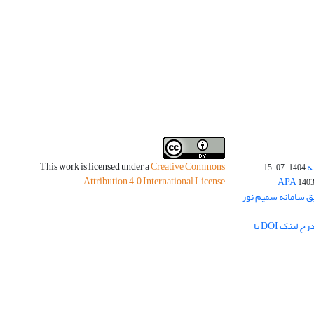
This work is licensed under a
Creative Commons
ه
1404-07-15
.
Attribution 4.0 International License
140
یق سامانه سمیم نور
لزوم بارگذاری چکیده مبسوط فارسی و درج لینک DOI یا