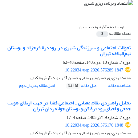
نویسنده =
آذرنیوند، حسین
تعداد مقالات:
2
تحولات اجتماعی و سرزندگی شهری در روددرۀ فرحزاد و بوستان
نهج‌البلاغه تهران
دوره 7، شماره 10، دی 1405، صفحه
48-62
10.22034/uep.2026.576289.1847
محمدمهدی پورحسن مهرزنجانی، حسین آذرنیوند، آرش ملکیان
مشاهده مقاله
اصل مقاله
اصل مقاله به زبان دوم
3.14 M
تحلیل راهبردی نظام معنایی ـ اجتماعی فضا در جهت ارتقای هویت
جمعی و احیای روددرۀ کن و بوستان جوانمردان تهران
دوره 7، شماره 9، آذر 1405، صفحه
4-17
10.22034/uep.2026.576170.1848
محمدمهدی پورحسن مهرزنجانی، حسین آذرنیوند، آرش ملکیان