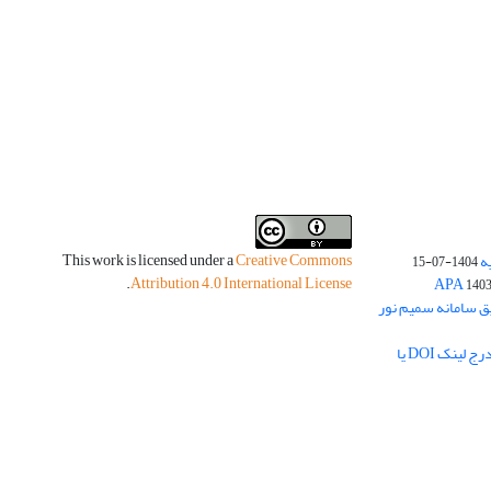
This work is licensed under a
Creative Commons
ه
1404-07-15
.
Attribution 4.0 International License
140
یق سامانه سمیم نور
لزوم بارگذاری چکیده مبسوط فارسی و درج لینک DOI یا