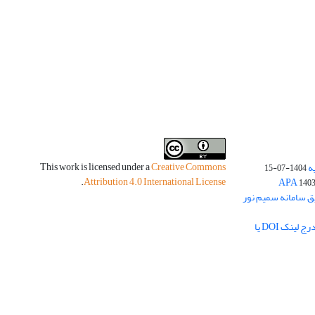
This work is licensed under a
Creative Commons
ه
1404-07-15
.
Attribution 4.0 International License
140
یق سامانه سمیم نور
لزوم بارگذاری چکیده مبسوط فارسی و درج لینک DOI یا