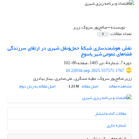
نویسنده =
صالح‌پور سروک، زریر
تعداد مقالات:
1
نقش هوشمندسازی شبکۀ حمل‌ونقل شهری در ارتقای سرزندگی
فضاهای عمومی شهر یاسوج
دوره 7، شماره 4، تیر 1405، صفحه
86-102
10.22034/uep.2025.557571.1767
زریر صالح‌پور سروک، عطیه عسگری، علی صابری، بهناز بهادری
مشاهده مقاله
اصل مقاله
اصل مقاله به زبان دوم
1.23 M
مقالات آماده انتشار
شماره جاری
شماره‌های پیشین نشریه