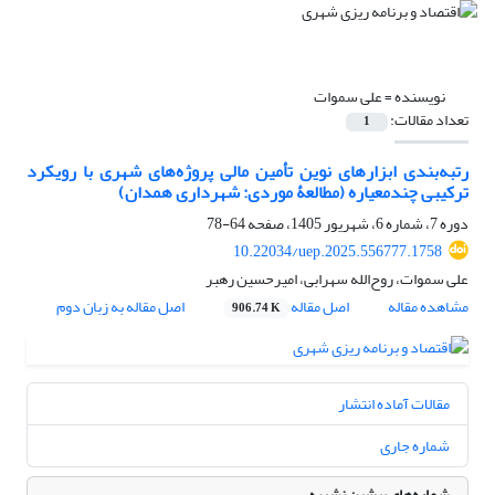
نویسنده =
علی سموات
تعداد مقالات:
1
رتبه‌بندی ابزارهای نوین تأمین مالی پروژه‌های شهری با رویکرد
ترکیبی چندمعیاره (مطالعۀ موردی: شهرداری همدان)
دوره 7، شماره 6، شهریور 1405، صفحه
64-78
10.22034/uep.2025.556777.1758
علی سموات، روح‌الله سهرابی، امیرحسین رهبر
مشاهده مقاله
اصل مقاله
اصل مقاله به زبان دوم
906.74 K
مقالات آماده انتشار
شماره جاری
شماره‌های پیشین نشریه