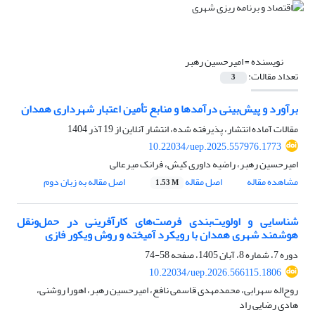
نویسنده =
امیرحسین رهبر
تعداد مقالات:
3
برآورد و پیش‌بینی درآمدها و منابع تأمین اعتبار شهرداری همدان
مقالات آماده انتشار، پذیرفته شده، انتشار آنلاین از
19 آذر 1404
10.22034/uep.2025.557976.1773
امیرحسین رهبر، راضیه داوری کیش، فرانک میرعالی
مشاهده مقاله
اصل مقاله
اصل مقاله به زبان دوم
1.53 M
شناسایی و اولویت‌بندی فرصت‌های کارآفرینی در حمل‌ونقل
هوشمند شهری همدان با رویکرد آمیخته و روش ویکور فازی
دوره 7، شماره 8، آبان 1405، صفحه
58-74
10.22034/uep.2026.566115.1806
روح‌اله سهرابی، محمدمهدی قاسمی نافع، امیرحسین رهبر، اهورا روشنی،
هادی رضایی راد