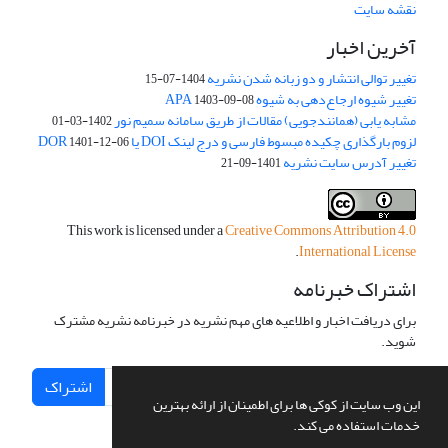
نقشه سایت
آخرین اخبار
تغییر توالی انتشار و دو زبانه شدن نشریه
1404-07-15
تغییر شیوه ارجاع‌دهی به شیوه APA
1403-09-08
مشابه یابی (همانندجویی) مقالات از طریق سامانه سمیم نور
1402-03-01
لزوم بارگذاری چکیده مبسوط فارسی و درج لینک DOI یا DOR
1401-12-06
تغییر آدرس سایت نشریه
1401-09-21
This work is licensed under a
Creative Commons Attribution 4.0
.
International License
اشتراک خبرنامه
برای دریافت اخبار و اطلاعیه های مهم نشریه در خبرنامه نشریه مشترک
شوید.
اشتراک
این وب سایت از کوکی ها برای اطمینان از ارائه بهترین
خدمات استفاده می کند.