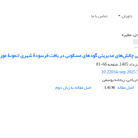
داوران
تماس با ما
حی، مطهره
چالش‌های مدیریتی گودهای مسکونی در بافت فرسودۀ شهری (نمونۀ مورد
66-81
10.22034/uep.2025.
ریاحی، ریحانه یوسفی
اصل مقاله
اصل مقاله به زبان دوم
1.41 M