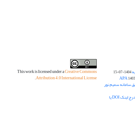
This work is licensed under a
Creative Commons
ه
1404-07-15
.
Attribution 4.0 International License
140
یق سامانه سمیم نور
لزوم بارگذاری چکیده مبسوط فارسی و درج لینک DOI یا