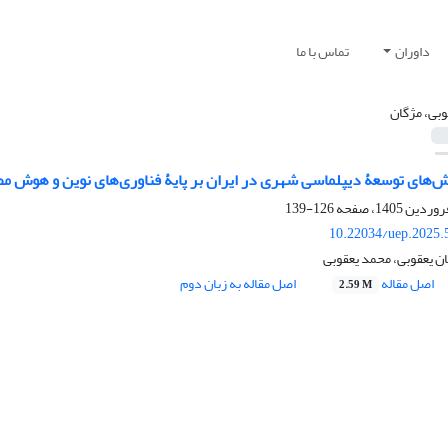
داوران
تماس با ما
وبی، مژگان
لش‌های توسعۀ دیپلماسی شهری در ایران بر پایۀ فناوری‌های نوین و هوش 
126-139
10.22034/uep.2025.
ان یعقوبی، محمد یعقوبی
اصل مقاله
اصل مقاله به زبان دوم
2.59 M