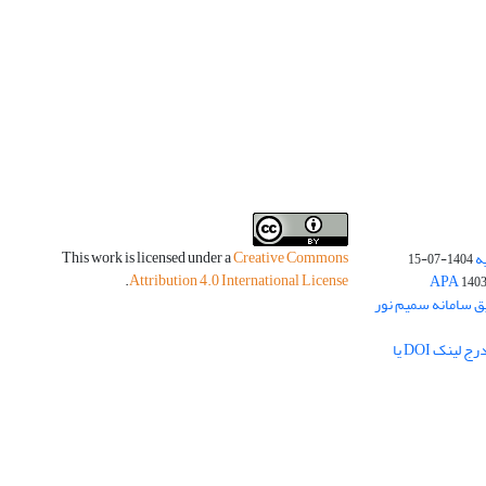
This work is licensed under a
Creative Commons
ه
1404-07-15
.
Attribution 4.0 International License
140
یق سامانه سمیم نور
لزوم بارگذاری چکیده مبسوط فارسی و درج لینک DOI یا