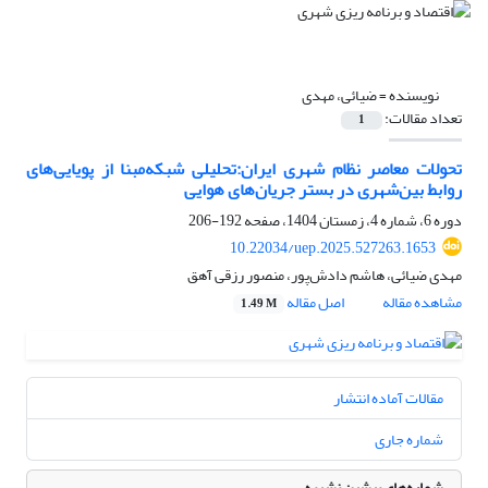
نویسنده =
ضیائی، مهدی
تعداد مقالات:
1
تحولات معاصر نظام شهری ایران‌:تحلیلی شبکه‌مبنا از پویایی‌های
روابط بین‌شهری در بستر جریان‌های هوایی
دوره 6، شماره 4، زمستان 1404، صفحه
192-206
10.22034/uep.2025.527263.1653
مهدی ضیائی، هاشم دادش‌پور، منصور رزقی آهق
مشاهده مقاله
اصل مقاله
1.49 M
مقالات آماده انتشار
شماره جاری
شماره‌های پیشین نشریه