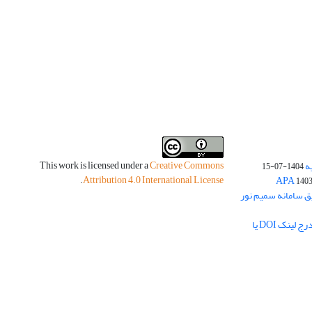
This work is licensed under a
Creative Commons
ه
1404-07-15
.
Attribution 4.0 International License
140
یق سامانه سمیم نور
لزوم بارگذاری چکیده مبسوط فارسی و درج لینک DOI یا