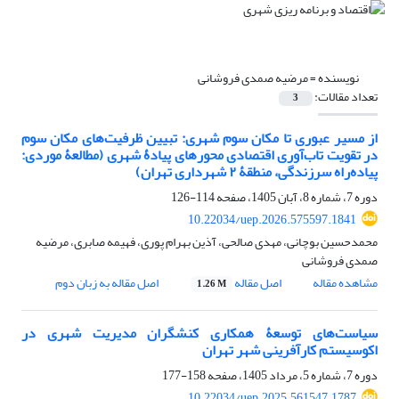
نویسنده =
مرضیه صمدی فروشانی
تعداد مقالات:
3
از مسیر عبوری تا مکان سوم شهری: تبیین ظرفیت‌های مکان سوم
در تقویت تاب‌آوری اقتصادی محورهای پیادۀ شهری (مطالعۀ موردی:
پیاده‌راه سرزندگی، منطقۀ ۲ شهرداری تهران)
دوره 7، شماره 8، آبان 1405، صفحه
114-126
10.22034/uep.2026.575597.1841
محمدحسین بوچانی، مهدی صالحی، آذین بهرام پوری، فهیمه صابری، مرضیه
صمدی فروشانی
مشاهده مقاله
اصل مقاله
اصل مقاله به زبان دوم
1.26 M
سیاست‌های توسعۀ همکاری کنشگران مدیریت شهری در
اکوسیستم کارآفرینی شهر تهران
دوره 7، شماره 5، مرداد 1405، صفحه
158-177
10.22034/uep.2025.561547.1787