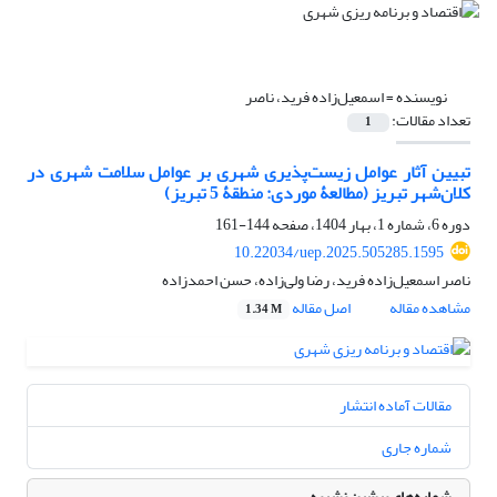
نویسنده =
اسمعیل‌زاده فرید، ناصر
تعداد مقالات:
1
تبیین آثار عوامل زیست‌‌پذیری شهری بر عوامل سلامت شهری در
کلان‌شهر تبریز (مطالعۀ موردی: منطقۀ 5 تبریز)
دوره 6، شماره 1، بهار 1404، صفحه
144-161
10.22034/uep.2025.505285.1595
ناصر اسمعیل‌زاده فرید، رضا ولی‌زاده، حسن احمدزاده
مشاهده مقاله
اصل مقاله
1.34 M
مقالات آماده انتشار
شماره جاری
شماره‌های پیشین نشریه