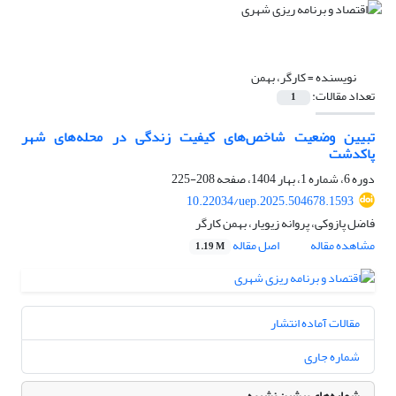
نویسنده =
کارگر، بهمن
تعداد مقالات:
1
تبیین وضعیت شاخص‌های کیفیت زندگی در محله‌های شهر
پاکدشت
دوره 6، شماره 1، بهار 1404، صفحه
208-225
10.22034/uep.2025.504678.1593
فاضل پازوکی، پروانه زیویار، بهمن کارگر
مشاهده مقاله
اصل مقاله
1.19 M
مقالات آماده انتشار
شماره جاری
شماره‌های پیشین نشریه