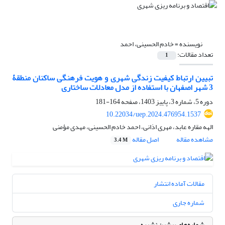
نویسنده =
خادم الحسینی، احمد
تعداد مقالات:
1
تبیین ارتباط کیفیت زندگی شهری و هویت فرهنگی ساکنان منطقۀ
3 شهر اصفهان با استفاده از مدل معادلات ساختاری
دوره 5، شماره 3، پاییز 1403، صفحه
164-181
10.22034/uep.2024.476954.1537
الهه مقاره عابد، مهری اذانی، احمد خادم الحسینی، مهدی مؤمنی
مشاهده مقاله
اصل مقاله
3.4 M
مقالات آماده انتشار
شماره جاری
شماره‌های پیشین نشریه