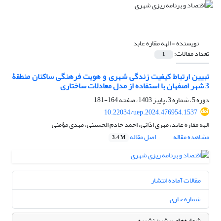
نویسنده =
الهه مقاره عابد
تعداد مقالات:
1
تبیین ارتباط کیفیت زندگی شهری و هویت فرهنگی ساکنان منطقۀ
3 شهر اصفهان با استفاده از مدل معادلات ساختاری
دوره 5، شماره 3، پاییز 1403، صفحه
164-181
10.22034/uep.2024.476954.1537
الهه مقاره عابد، مهری اذانی، احمد خادم الحسینی، مهدی مؤمنی
مشاهده مقاله
اصل مقاله
3.4 M
مقالات آماده انتشار
شماره جاری
شماره‌های پیشین نشریه