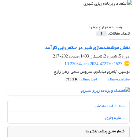
نویسنده =
زارع، زهرا
تعداد مقالات:
1
نقش هوشمندسازی شهر در حکمروایی کارآمد
دوره 5، شماره 2، تابستان 1403، صفحه
202-217
10.22034/uep.2024.472170.1527
نوشین آباقری مهابادی، سروش فتحی، زهرا زارع
مشاهده مقاله
اصل مقاله
716.9 K
مقالات آماده انتشار
شماره جاری
شماره‌های پیشین نشریه