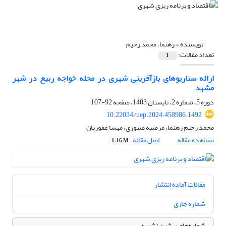
نویسنده =
رهنما، محمد رحیم
تعداد مقالات:
1
ارائه سناریوهای بازآفرینی شهری در محله خواجه ربیع در شهر
مشهد
دوره 5، شماره 2، تابستان 1403، صفحه
92-107
10.22034/uep.2024.458986.1492
محمد رحیم رهنما، مرضیه صبوری، مهسا غفوریان
مشاهده مقاله
اصل مقاله
1.16 M
مقالات آماده انتشار
شماره جاری
شماره‌های پیشین نشریه