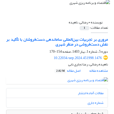
نویسنده =
رضائی، ناهیده
تعداد مقالات:
1
مروری بر تجربیات بین‌المللی ساماندهی دست‌فروشان با تأکید بر
نقش دست‌فروشی در منظر شهری
دوره 5، شماره 1، بهار 1403، صفحه
154-170
10.22034/uep.2024.451998.1476
ناهیده رضائی، رعنا نجاری نابی
مشاهده مقاله
اصل مقاله
2.02 M
مقالات آماده انتشار
شماره جاری
شماره‌های پیشین نشریه