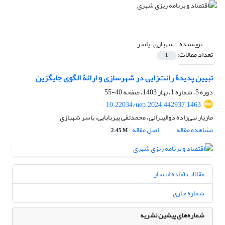
نویسنده =
شهبازی، یاسر
تعداد مقالات:
1
تبیین پدیدۀ رانت‌زایی در شهرسازی و ارائۀ الگوی جایگزین
دوره 5، شماره 1، بهار 1403، صفحه
40-55
10.22034/uep.2024.442937.1463
مازیار نبی‌زاده ذوالپیرانی، محمدتقی پیربابایی، یاسر شهبازی
مشاهده مقاله
اصل مقاله
2.45 M
مقالات آماده انتشار
شماره جاری
شماره‌های پیشین نشریه