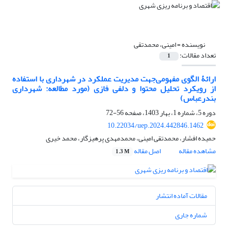
نویسنده =
امینی، محمد‌تقی
تعداد مقالات:
1
ارائۀ الگوی مفهومی‌جهت مدیریت عملکرد در شهرداری با استفاده
از رویکرد تحلیل محتوا و دلفی فازی (مورد مطالعه: شهرداری
بندرعباس)
دوره 5، شماره 1، بهار 1403، صفحه
56-72
10.22034/uep.2024.442846.1462
حمیده افشار، محمد‌تقی امینی، محمد‌مهدی پرهیزگار، محمد خیری
مشاهده مقاله
اصل مقاله
1.3 M
مقالات آماده انتشار
شماره جاری