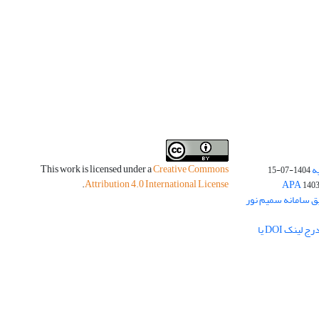
This work is licensed under a
Creative Commons
ه
1404-07-15
.
Attribution 4.0 International License
140
یق سامانه سمیم نور
لزوم بارگذاری چکیده مبسوط فارسی و درج لینک DOI یا