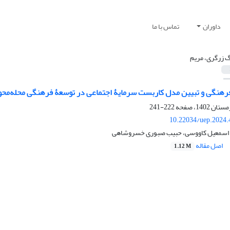
داوران
تماس با ما
 زرگری، مریم
هنگی و تبیین مدل کاربست سرمایۀ اجتماعی در توسعۀ فرهنگی محله‌محور 
222-241
10.22034/uep.2024.
 اسمعیل کاووسی، حبیب صبوری خسروشاهی
اصل مقاله
1.12 M