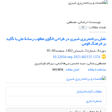
نویسنده =
رضائی، مصطفی
تعداد مقالات:
1
نقش برنامه‌ریزی شهری در طراحی الگوی مطلوب رسانۀ ملی با تأکید
بر فرهنگ قومی
دوره 4، شماره 2، تابستان 1402، صفحه
84-95
10.22034/uep.2023.402135.1374
مصطفی رضائی، سید محسن بنی‌هاشمی، بهرام علیشیری
مشاهده مقاله
اصل مقاله
693.88 K
مقالات آماده انتشار
شماره جاری
شماره‌های پیشین نشریه