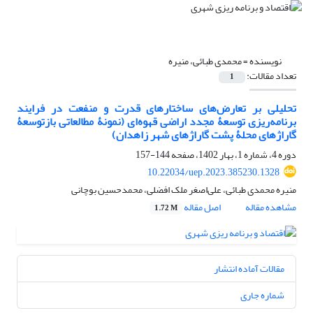
نویسنده =
محمدی طبائی، منیره
تعداد مقالات:
1
تحلیلی بر تعارض‌‏های ساختارهای قدرت و منفعت در فرایند
برنامه‌ریزی توسعۀ مجدد اراضی قهوه‌‏ای (نمونۀ مطالعاتی بازتوسعۀ
گاراژهای محلۀ پشت گاراژهای شهر زاهدان)
دوره 4، شماره 1، بهار 1402، صفحه
144-157
10.22034/uep.2023.385230.1328
منیره محمدی طبائی، علی‌اصغر ملک افضلی، محمدحسین بوچانی
مشاهده مقاله
اصل مقاله
1.72 M
مقالات آماده انتشار
شماره جاری