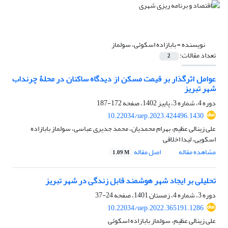
نویسنده =
بابازاده اسکوئی، سولماز
تعداد مقالات:
2
عوامل اثرگذار بر قیمت مسکن از دیدگاه ساکنان در محلۀ چرنداب
شهر تبریز
دوره 4، شماره 3، پاییز 1402، صفحه
172-187
10.22034/uep.2023.424496.1430
علی زینالی عظیم، بهرام محمدیان، محمد جدیری عباسی، سولماز بابازاده
اسکویی، لیدا اخلاقی
مشاهده مقاله
اصل مقاله
1.09 M
تحلیلی بر ایجاد شهر هوشمند قابل زندگی در شهر تبریز
دوره 3، شماره 4، زمستان 1401، صفحه
24-37
10.22034/uep.2022.365191.1286
علی زینالی عظیم، سولماز بابازاده اسکوئی