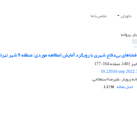
داوران
تماس با ما
ار، پروانه
های بی‌دفاع شهری با رویکرد آمایش (مطالعه موردی: منطقه 9 شهر تهران)
164-177
10.22034/uep.2022.
نه زیویار، علیرضا استعلاجی
اصل مقاله
1.17 M