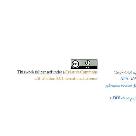
This work is licensed under a
Creative Commons
ه
1404-07-15
.
Attribution 4.0 International License
140
یق سامانه سمیم نور
لزوم بارگذاری چکیده مبسوط فارسی و درج لینک DOI یا