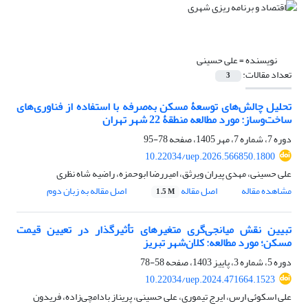
نویسنده =
علی حسینی
تعداد مقالات:
3
تحلیل چالش‌های توسعۀ مسکن به‌صرفه با استفاده از فناوری‌های
ساخت‌و‌ساز: مورد مطالعه منطقۀ 22 شهر تهران
دوره 7، شماره 7، مهر 1405، صفحه
78-95
10.22034/uep.2026.566850.1800
علی حسینی، مهدی پیران ویرثق، امیررضا ابوحمزه، راضیه شاه نظری
مشاهده مقاله
اصل مقاله
اصل مقاله به زبان دوم
1.5 M
تبیین نقش میانجی‌گری متغیرهای تأثیرگذار در تعیین قیمت
مسکن؛ مورد مطالعه: کلان‎‌شهر تبریز
دوره 5، شماره 3، پاییز 1403، صفحه
58-78
10.22034/uep.2024.471664.1523
علی اسکوئی ارس، ایرج تیموری، علی حسینی، پریناز بادامچی‌زاده، فریدون